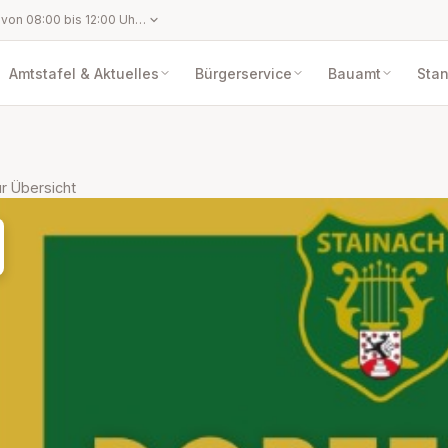
Montag bis Freitag von 08:00 bis 12:00 Uhr und nach telefonischer Vereinbarung außerhalb der Öffnungszeiten
Amtstafel & Aktuelles
Bürgerservice
Bauamt
Sta
r Übersicht