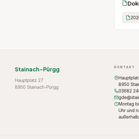
Dok
202
KONTAKT
Stainach-Pürgg
Hauptplat
Hauptplatz 27
8950 Sta
8950 Stainach-Pürgg
03682 2
gde@stai
Montag bi
Uhr und n
außerhalb