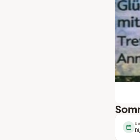
Somm
D
Di