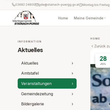
03682 24800
gde@stainach-puergg.gv.at
Home
Meine Gemeinde
HOME
INFORMATION
Zurück zu
Aktuelles
28
Aktuelles
›
JUL
Amtstafel
›
Veranstaltungen
›
Gemeindezeitung
›
Bildergalerie
›