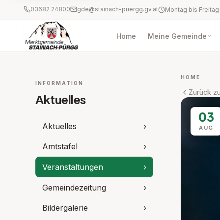
03682 24800
gde@stainach-puergg.gv.at
Home
Meine Gemeinde
HOME
INFORMATION
Zurück zu
Aktuelles
03
Aktuelles
›
AUG
Amtstafel
›
Veranstaltungen
›
Gemeindezeitung
›
Bildergalerie
›