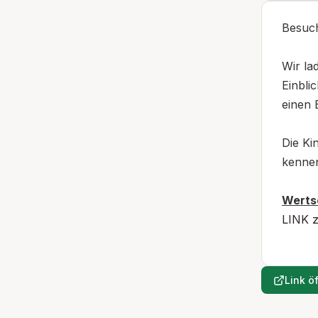
Besuch
Wir la
Einbli
einen 
Die Ki
kennen
Werts
LINK z
Link ö