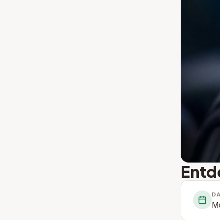
Entde
D
Mo