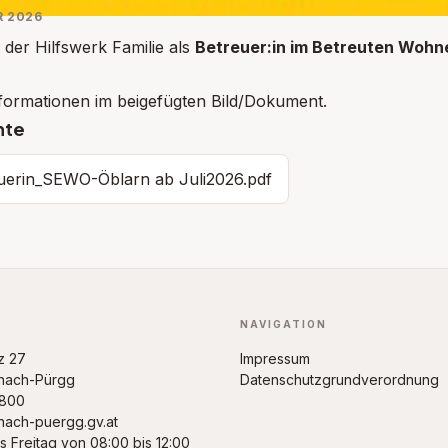
R 2026
 der Hilfswerk Familie als
Betreuer:in im Betreuten Wohn
formationen im beigefügten Bild/Dokument.
nte
uerin_SEWO-Öblarn ab Juli2026.pdf
NAVIGATION
z 27
Impressum
inach-Pürgg
Datenschutzgrundverordnung
4800
nach-puergg.gv.at
s Freitag von 08:00 bis 12:00