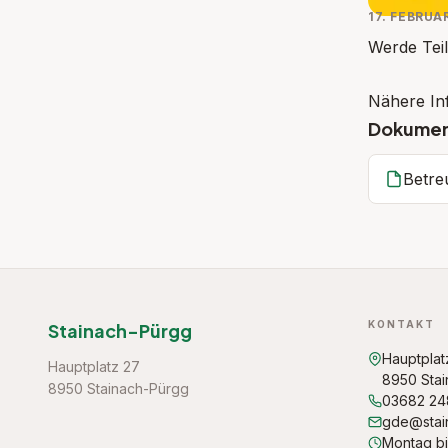
17. FEBRUA
Werde Teil
Nähere In
Dokume
Betre
KONTAKT
Stainach-Pürgg
Hauptplat
Hauptplatz 27
8950 Sta
8950 Stainach-Pürgg
03682 2
gde@stai
Montag bi