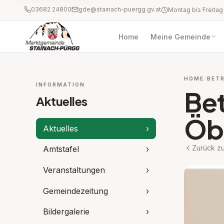
03682 24800
gde@stainach-puergg.gv.at
Home
Meine Gemeinde
HOME
BETR
INFORMATION
Bet
Aktuelles
Öbl
Aktuelles
›
Zurück zu
Amtstafel
›
Veranstaltungen
›
Gemeindezeitung
›
Bildergalerie
›